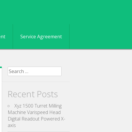
ent
Service Agreement
Search for:
Recent Posts
Xyz 1500 Turret Milling
Machine Varispeed Head
Digital Readout Powered X-
axis