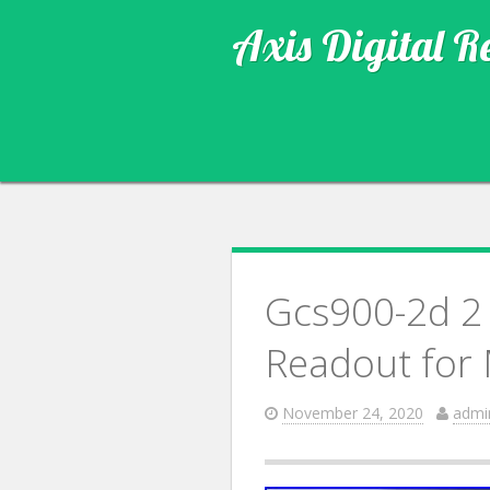
Axis Digital R
Gcs900-2d 2 
Readout for 
November 24, 2020
admi