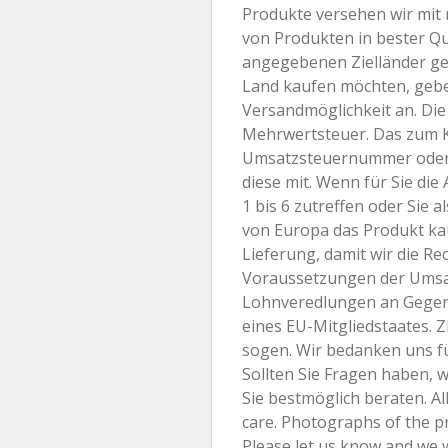
Produkte versehen wir mit m
von Produkten in bester Qu
angegebenen Zielländer gel
Land kaufen möchten, geben
Versandmöglichkeit an. Die 
Mehrwertsteuer. Das zum Ka
Umsatzsteuernummer oder 
diese mit. Wenn für Sie d
1 bis 6 zutreffen oder Sie 
von Europa das Produkt kau
Lieferung, damit wir die R
Voraussetzungen der Umsat
Lohnveredlungen an Gegens
eines EU-Mitgliedstaates. Z
sogen. Wir bedanken uns f
Sollten Sie Fragen haben, w
Sie bestmöglich beraten. Al
care. Photographs of the pr
Please let us know and we w