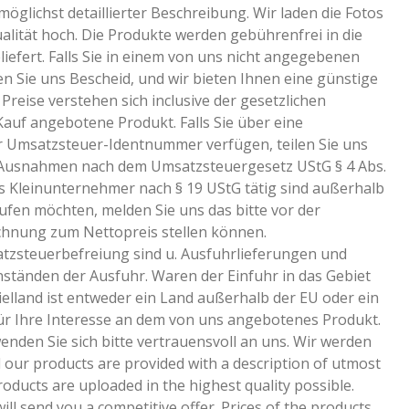
öglichst detaillierter Beschreibung. Wir laden die Fotos
alität hoch. Die Produkte werden gebührenfrei in die
iefert. Falls Sie in einem von uns nicht angegebenen
 Sie uns Bescheid, und wir bieten Ihnen eine günstige
Preise verstehen sich inclusive der gesetzlichen
uf angebotene Produkt. Falls Sie über eine
Umsatzsteuer-Identnummer verfügen, teilen Sie uns
ie Ausnahmen nach dem Umsatzsteuergesetz UStG § 4 Abs.
als Kleinunternehmer nach § 19 UStG tätig sind außerhalb
fen möchten, melden Sie uns das bitte vor der
echnung zum Nettopreis stellen können.
zsteuerbefreiung sind u. Ausfuhrlieferungen und
tänden der Ausfuhr. Waren der Einfuhr in das Gebiet
ielland ist entweder ein Land außerhalb der EU oder ein
ür Ihre Interesse an dem von uns angebotenes Produkt.
enden Sie sich bitte vertrauensvoll an uns. Wir werden
l our products are provided with a description of utmost
oducts are uploaded in the highest quality possible.
ill send you a competitive offer. Prices of the products